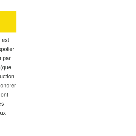
 est
spolier
n par
 (que
duction
honorer
 ont
es
aux