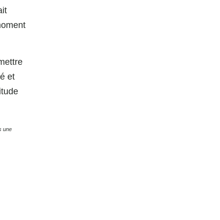
it
 moment
emettre
́ et
vitude
ns une