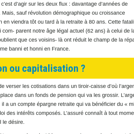
 c’est d’agir sur les deux flux : davantage d’années de
. Mais, sauf révolution démographique ou croissance
 viendra tôt ou tard à la retraite à 80 ans. Cette fatalit
m- parent notre âge légal actuel (62 ans) à celui de l
blient que ces voisins- là ont réduit le champ de la répa
stème banni et honni en France.
on ou capitalisation ?
e verser les cotisations dans un tiroir-caisse d’où l’arge
s place dans un fonds de pension qui va les grossir. L’arg
il a un compte épargne retraite qui va bénéficier du « m
la loi des intérêts composés. L’assuré connaît à tout mome
 le désire.