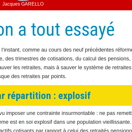
Jacques GARELLO
 on a tout essayé
 l’instant, comme au cours des neuf précédentes réform
ite, des trimestres de cotisations, du calcul des pensions,
uver les retraites, mais à sauver le système de retraites
sque des retraites par points.
 répartition : explosif
t vu imposer une contrainte insurmontable : ne pas remet
ème est en soi explosif dans une population vieillissante.
ifs cotisants par rapport à celui des retraités pensionn