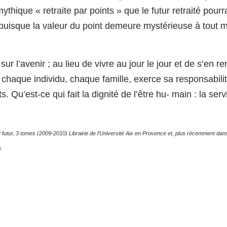
ythique « retraite par points » que le futur retraité pourra
 puisque la valeur du point demeure mystérieuse à tout
 sur l’avenir ; au lieu de vivre au jour le jour et de s’en r
, chaque individu, chaque famille, exerce sa responsabilite
 Qu’est-ce qui fait la dignité de l’être hu- main : la ser
du futur, 3 tomes (2009-2010) Librairie de l’Université Aix en Provence et, plus récemment da
.