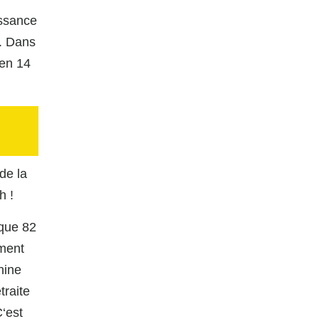
issance
n. Dans
 en 14
de la
h !
 que 82
ement
hine
traite
C‘est