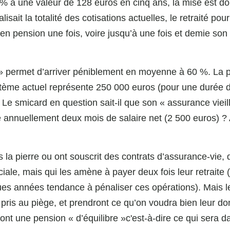
% a une valeur de 128 euros en cinq ans, la mise est do
isait la totalité des cotisations actuelles, le retraité pour
 en pension une fois, voire jusqu’à une fois et demie son
» permet d’arriver péniblement en moyenne à 60 %. La 
tème actuel représente 250 000 euros (pour une durée 
 Le smicard en question sait-il que son « assurance vieil
e annuellement deux mois de salaire net (2 500 euros) ? A
la pierre ou ont souscrit des contrats d’assurance-vie, q
ociale, mais qui les amène à payer deux fois leur retraite 
ues années tendance à pénaliser ces opérations). Mais l
pris au piège, et prendront ce qu’on voudra bien leur do
ront une pension « d’équilibre »c'est-à-dire ce qui sera d