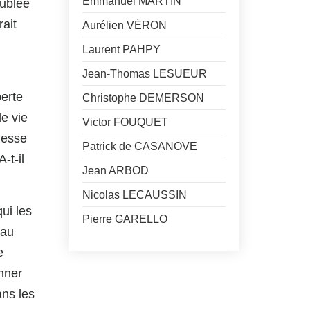
Emmanuel MARTIN
ublée
rait
Aurélien VÉRON
Laurent PAHPY
Jean-Thomas LESUEUR
perte
Christophe DEMERSON
de vie
Victor FOUQUET
lesse
Patrick de CASANOVE
-t-il
Jean ARBOD
Nicolas LECAUSSIN
ui les
Pierre GARELLO
(au
e
nner
ans les